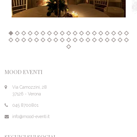
MOOD EVENTI
Via Camozzini, 28
37126 - Verona
045 8700801
info@mood-eventi.it