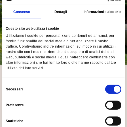
tradizionali come pranzi o cene di gala. Mood
eventi vi seguirà con il suo staff in splendide
Consenso
Dettagli
Informazioni sui cookie
location quali prestigiose ville, palazzi storici,
tenute e rustici così come direttamente nella
comodità della propria casa.
Questo sito web utilizza i cookie
Utilizziamo i cookie per personalizzare contenuti ed annunci, per
fornire funzionalità dei social media e per analizzare il nostro
traffico. Condividiamo inoltre informazioni sul modo in cui utilizzi il
nostro sito con i nostri partner che si occupano di analisi dei dati
web, pubblicità e social media, i quali potrebbero combinarle con
altre informazioni che hai fornito loro o che hanno raccolto dal tuo
utilizzo dei loro servizi.
AFFIDATI A MOOD EVENTI
Selezione
Necessari
Contattaci per il tuo evento esclusivo e di livello impeccabile!
del
consenso
Preferenze
RICHIEDI PREVENTIVO
Statistiche